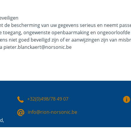
veiligen
t de bescherming van uw gegevens serieus en neemt pas
de toegang, ongewenste openbaarmaking en ongeoorloofde wi
ns niet goed beveiligd zijn of er aanwijzingen zijn van mis
ia pieter.blanckaert@norsonic.be
+32(0)498/78 49 07
info@rion-norsonic.be
d,