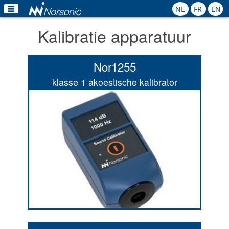
NL
FR
EN
Kalibratie apparatuur
Home
Producten
Nor1255
Toepassingen
klasse 1 akoestische kalibrator
Kalibratie
Verhuur
Nieuws
Contact