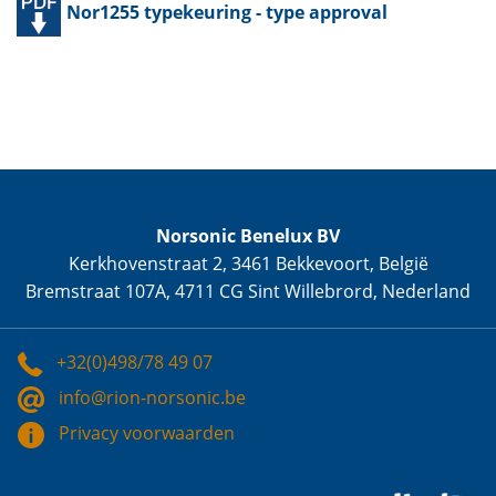
Nor1255 typekeuring - type approval
Norsonic Benelux BV
Kerkhovenstraat 2, 3461 Bekkevoort, België
Bremstraat 107A, 4711 CG Sint Willebrord, Nederland
+32(0)498/78 49 07
info@rion-norsonic.be
Privacy voorwaarden