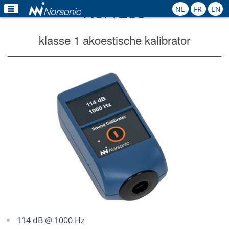
Nor1255
NL
FR
EN
Home
klasse 1 akoestische kalibrator
Producten
Toepassingen
Kalibratie
Verhuur
Nieuws
Contact
114 dB @ 1000 Hz