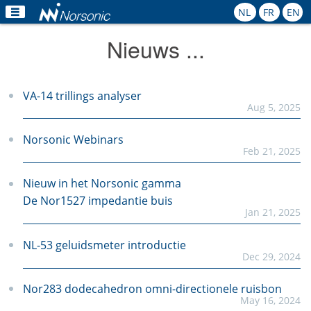
NL
FR
EN
Nieuws ...
Home
Producten
VA-14 trillings analyser
Aug 5, 2025
Toepassingen
Norsonic Webinars
Kalibratie
Feb 21, 2025
Verhuur
Nieuw in het Norsonic gamma
De Nor1527 impedantie buis
Nieuws
Jan 21, 2025
Contact
NL-53 geluidsmeter introductie
Dec 29, 2024
Nor283 dodecahedron omni-directionele ruisbon
May 16, 2024