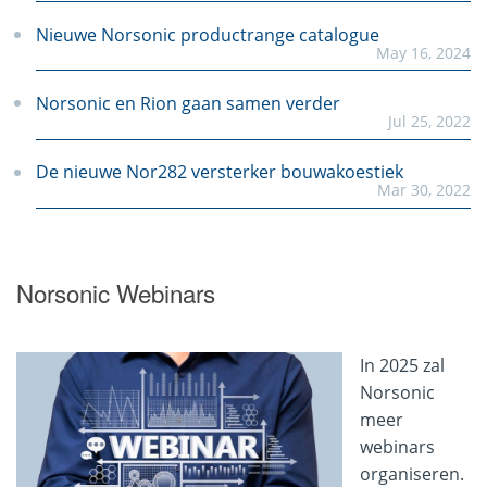
Nieuwe Norsonic productrange catalogue
May 16, 2024
Norsonic en Rion gaan samen verder
Jul 25, 2022
De nieuwe Nor282 versterker bouwakoestiek
Mar 30, 2022
NorFob geluidsmeter afstandsbediening
May 12, 2021
Norsonic Webinars
Noise Compass geluidmonitoring met richting
Nov 26, 2019
In 2025 zal
De nieuwe Nor145 geluidsmeter
Norsonic
Feb 15, 2019
meer
webinars
De Remote Instrument Monitor
Jan 25, 2019
organiseren.