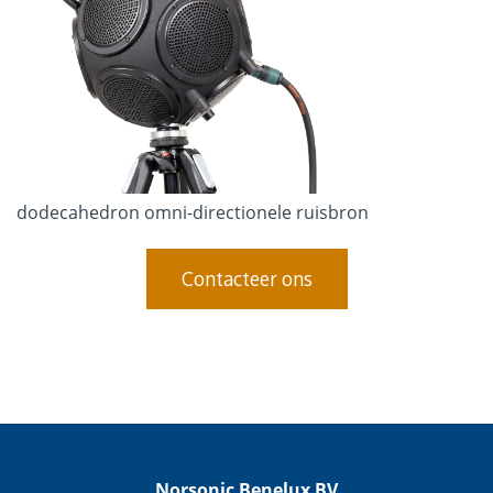
dodecahedron omni-directionele ruisbron
Contacteer ons
Norsonic Benelux BV