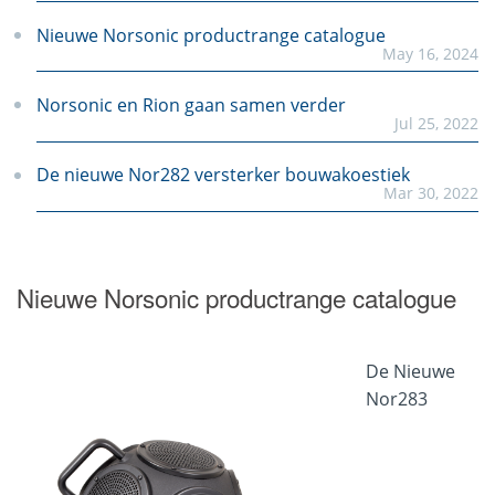
Nieuwe Norsonic productrange catalogue
May 16, 2024
Norsonic en Rion gaan samen verder
Jul 25, 2022
De nieuwe Nor282 versterker bouwakoestiek
Mar 30, 2022
NorFob geluidsmeter afstandsbediening
May 12, 2021
Nieuwe Norsonic productrange catalogue
Noise Compass geluidmonitoring met richting
Nov 26, 2019
De Nieuwe
De nieuwe Nor145 geluidsmeter
Nor283
Feb 15, 2019
De Remote Instrument Monitor
Jan 25, 2019