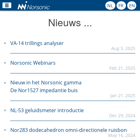
NL
FR
EN
Nieuws ...
Home
Producten
VA-14 trillings analyser
Aug 5, 2025
Toepassingen
Norsonic Webinars
Kalibratie
Feb 21, 2025
Verhuur
Nieuw in het Norsonic gamma
De Nor1527 impedantie buis
Nieuws
Jan 21, 2025
Contact
NL-53 geluidsmeter introductie
Dec 29, 2024
Nor283 dodecahedron omni-directionele ruisbon
May 16, 2024