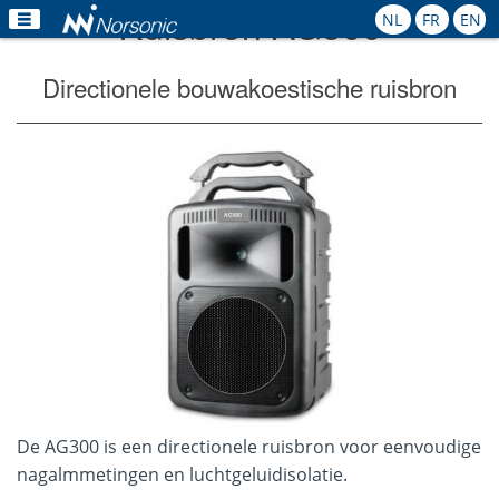
Ruisbron AG300
NL
FR
EN
Home
Directionele bouwakoestische ruisbron
Producten
Toepassingen
Kalibratie
Verhuur
Nieuws
Contact
De AG300 is een directionele ruisbron voor eenvoudige
nagalmmetingen en luchtgeluidisolatie.