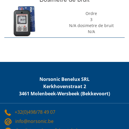
Ordre
3
N/A
dosimetre de bruit
N/A
Norsonic Benelux SRL
Kerkhovenstraat 2
3461 Molenbeek-Wersbeek (Bekkevoort)
+32(0)498/78 49 07
info@norsonic.be