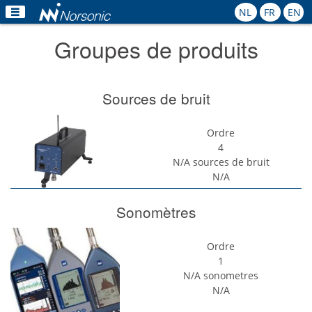
NL
FR
EN
Groupes de produits
Home
Produits
Sources de bruit
Applications
Ordre
Calibration
4
N/A
sources de bruit
Location
N/A
Sonomètres
Nouvelles
Contact
Ordre
1
N/A
sonometres
N/A